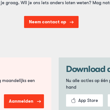
je graag. Wil je ons iets anders laten weten? Mag natu
 jij je pas zelf besteld (en dus niet gratis ontvangen)?
nt aanmaken via Account Aanmaken. Ga dan via de li
Neem contact op
mail die je hebt ontvangen naar Mijn Dordtpas en log d
keer in. Werkt dit niet? Vraag dan een wachtwoord ver
Download 
g maandelijks een
Nu alle acties op één p
hand
App Store
Aanmelden