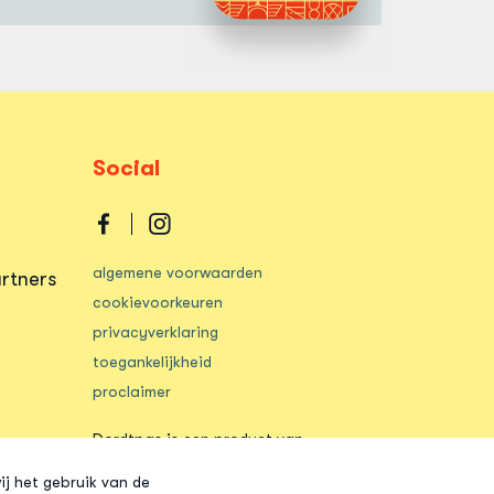
Social
Dordtpas
Dordtpas
algemene voorwaarden
op
op
rtners
cookievoorkeuren
facebook
instagram
privacyverklaring
toegankelijkheid
proclaimer
Dordtpas is een product van
Gemeente Dordrecht
j het gebruik van de