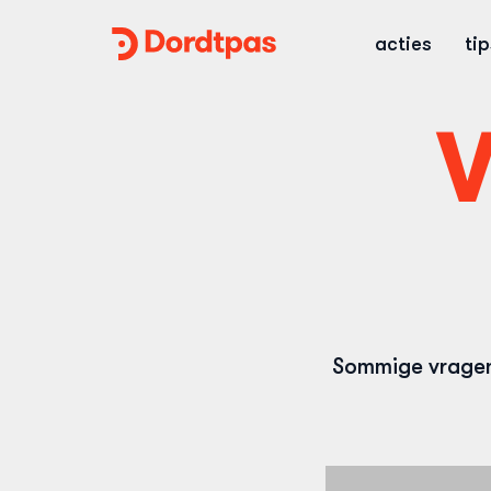
Dordtpas
acties
ti
Home
V
Sommige vragen 