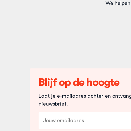
We helpen 
Let op!
Heb
geen accou
laatste e-
de eerste 
mail op.
Blijf op de hoogte
Laat je e-mailadres achter en ontvan
nieuwsbrief.
E-
mailadres