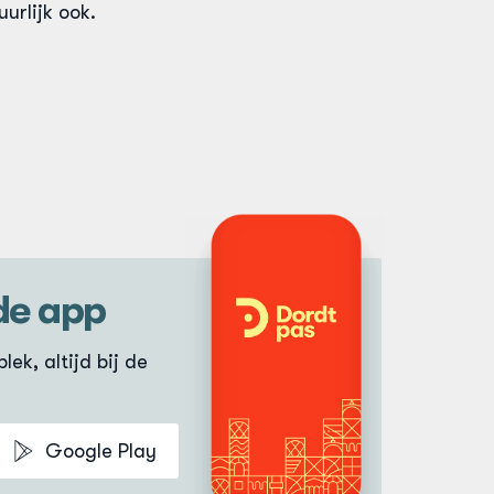
urlijk ook.
 Dan kun je
nk in de
aar voor
geten e-
de app
lek, altijd bij de
Google Play