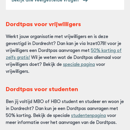
Bekijk alle veelgestelde vragen
jouw kind(eren).
website of bij
de Stadswinkel
.
voor een pas met tegoed. Lees
hier
alles over
mantelzorgtegoed.
Heb je een laag inkomen en kinderen? Dan komen jij
en jouw kinderen misschien in aanmerking voor een
Dordtpas voor vrijwilligers
pas met tegoed. Lees
hier
alles over het
kindtegoed. Ben je mantelzorger? Dan kom je
Werkt jouw organisatie met vrijwilligers en is deze
misschien ook in aanmerking voor een pas met
gevestigd in Dordrecht? Dan kan je via Inzet078! voor je
tegoed. Meld je aan bij
MEE-Mantelzorg
en kijk of
vrijwilligers een Dordtpas aanvragen met
50
% korting of
je in aanmerking komt voor een gratis Mantelzorg-
zelfs gratis!
Wil je weten wat de Dordtpas allemaal voor
pas met een tegoed.
vrijwilligers doet? Bekijk de
speciale pagina
voor
vrijwilligers.
Dordtpas voor studenten
Ben jij voltijd MBO of HBO student en studeer en woon je
in Dordrecht? Dan kun je een Dordtpas aanvragen met
50% korting. Bekijk de speciale
studentenpagina
voor
meer informatie over het aanvragen van de Dordtpas.