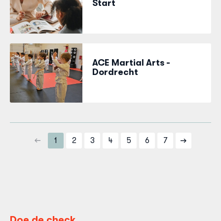
Start
ACE Martial Arts -
Dordrecht
1
2
3
4
5
6
7
Doe de check