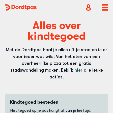
Dordtpas
Home
Open
Ope
accountnavig
hoof
Alles over
kindtegoed
Met de Dordtpas haal je alles uit je stad en is er
voor ieder wat wils. Van het eten van een
overheerlijke pizza tot een gratis
stadswandeling maken. Bekijk
hier
alle leuke
acties.
Kindtegoed besteden
Het tegoed op je pas hangt af van je leeftijd.