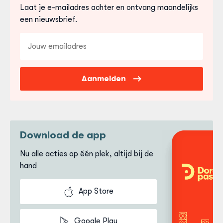
koop je een computer bij een computer aanbieder
gereedschap, sportkleding en praktijkkleding.
Klik
Laat je e-mailadres achter en ontvang maandelijks
die is aangesloten als partner van de Dordtpas. Ga
hier voor aanbieders van schoolspullen
en filter op
een nieuwsbrief.
hiervoor naar
alles over kindtegoed
en filter op
'school'.
E-
computer.
mailadres
Aanmelden
Download de app
Nu alle acties op één plek, altijd bij de
hand
App Store
Google Play