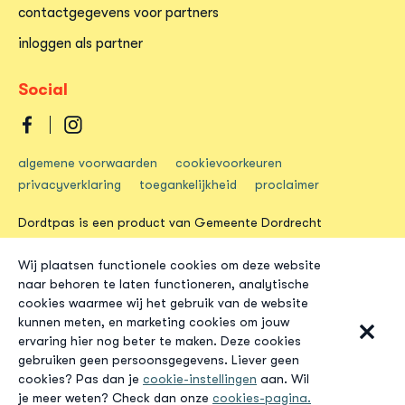
contactgegevens voor partners
inloggen als partner
Social
Dordtpas
Dordtpas
algemene voorwaarden
cookievoorkeuren
op
op
privacyverklaring
toegankelijkheid
proclaimer
facebook
instagram
Dordtpas is een product van Gemeente Dordrecht
Wij plaatsen functionele cookies om deze website
naar behoren te laten functioneren, analytische
cookies waarmee wij het gebruik van de website
kunnen meten, en marketing cookies om jouw
ervaring hier nog beter te maken. Deze cookies
gebruiken geen persoonsgegevens. Liever geen
cookies? Pas dan je
cookie-instellingen
aan. Wil
je meer weten? Check dan onze
cookies-pagina.