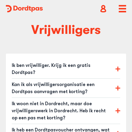
Dordtpas
Home
Open
Ope
accountnavig
hoof
Vrijwilligers
Ik ben vrijwilliger. Krijg ik een gratis
Dordtpas?
Dordtse organisaties kunnen met 50% korting een
Kan ik als vrijwilligersorganisatie een
Dordtpas aanschaffen (normale prijs € 50,-) als ze
Dordtpas aanvragen met korting?
voldoen aan de voorwaarden. Je krijgt de Dordtpas
Dat kan zeker! Dordtse organisaties kunnen met
eventueel via jouw vrijwilligersorganisatie. Kijk voor
Ik woon niet in Dordrecht, maar doe
50% korting (normale prijs € 50,-) een Dordtpas
meer informatie op de website van
Inzet078!
.
vrijwilligerswerk in Dordrecht. Heb ik recht
aanschaffen voor vrijwilligers. Kijk voor de
op een pas met korting?
voorwaarden en meer informatie op de website van
Dordtse organisaties kunnen met 50% korting
Inzet078!
.
Ik heb een Dordtpasvoucher ontvangen, wat