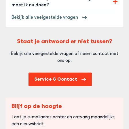
(normale prijs € 50,-) een Dordtpas aanschaffen
moet ik nu doen?
voor hun vrijwilligers die in Dordrecht
Heb je een Dordtpasvoucher ontvangen, dan kun je
vrijwilligerswerk doen maar hier niet wonen. Kijk
Bekijk alle veelgestelde vragen
daarmee gratis of met korting de Dordtpas
voor de voorwaarden en meer informatie
op de
aanvragen. Vanaf 6 december kun je een Dordtpas
website van Inzet078!
.
aanvragen voor 2026.
Staat je antwoord er niet tussen?
Let op!
Wil je ook een Dordtpas bestellen tegen
Bekijk alle veelgestelde vragen of neem contact met
het kindtarief van €12,50? Doe dat dan in dezelfde
ons op.
sessie.
Service & Contact
Blijf op de hoogte
Laat je e-mailadres achter en ontvang maandelijks
een nieuwsbrief.