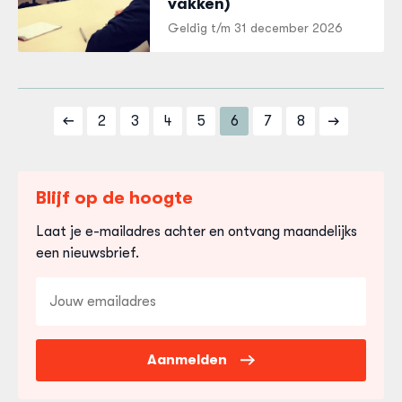
vakken)
Geldig t/m
31 december 2026
2
3
4
5
6
7
8
Blijf op de hoogte
Laat je e-mailadres achter en ontvang maandelijks
een nieuwsbrief.
E-
mailadres
Aanmelden