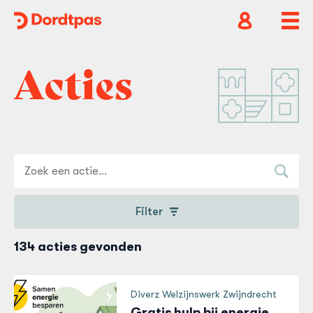
Dordtpas
Home
Open
Ope
accountnavig
hoof
Acties
Filter
134 acties gevonden
Diverz Welzijnswerk Zwijndrecht
Gratis hulp bij energie