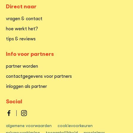
Direct naar
vragen & contact
hoe werkt het?
tips & reviews
Info voor partners
partner worden
contactgegevens voor partners
inloggen als partner
Social
Dordtpas
Dordtpas
algemene voorwaarden
cookievoorkeuren
op
op
privacyverklaring
toegankelijkheid
proclaimer