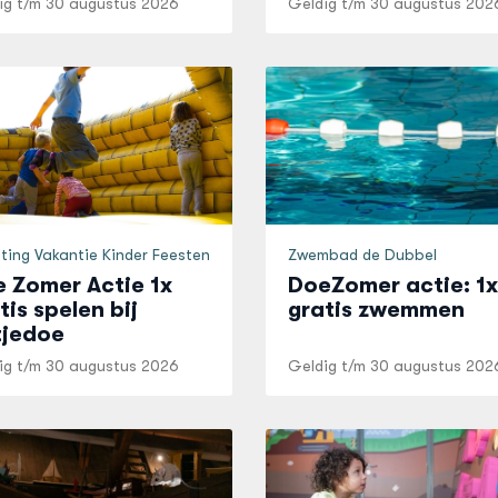
ig t/m
30 augustus 2026
Geldig t/m
30 augustus 202
hting Vakantie Kinder Feesten
Zwembad de Dubbel
 Zomer Actie 1x
DoeZomer actie: 1x
tis spelen bij
gratis zwemmen
tjedoe
ig t/m
30 augustus 2026
Geldig t/m
30 augustus 202