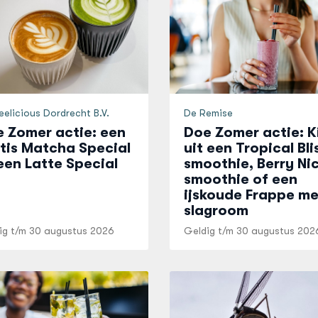
elicious Dordrecht B.V.
De Remise
 Zomer actie: een
Doe Zomer actie: K
tis Matcha Special
uit een Tropical Bli
een Latte Special
smoothie, Berry Ni
smoothie of een
ijskoude Frappe me
slagroom
ig t/m
30 augustus 2026
Geldig t/m
30 augustus 202