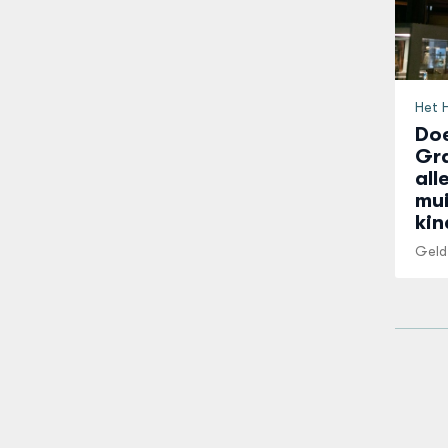
Het 
Doe
Gra
all
mui
kin
Geld