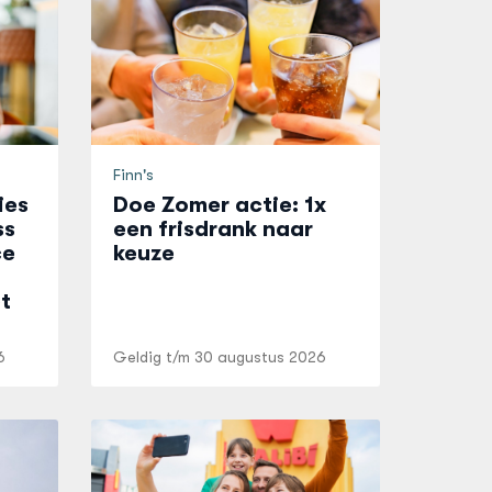
Finn's
ies
Doe Zomer actie: 1x
ss
een frisdrank naar
ce
keuze
t
6
Geldig t/m
30 augustus 2026