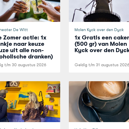
theater De Witt
Molen Kyck over den Dyck
 Zomer actie: 1x
1x Gratis een cake
nkje naar keuze
(500 gr) van Molen
uze uit alle non-
Kyck over den Dyc
oholische dranken)
ig t/m
30 augustus 2026
Geldig t/m
31 augustus 202