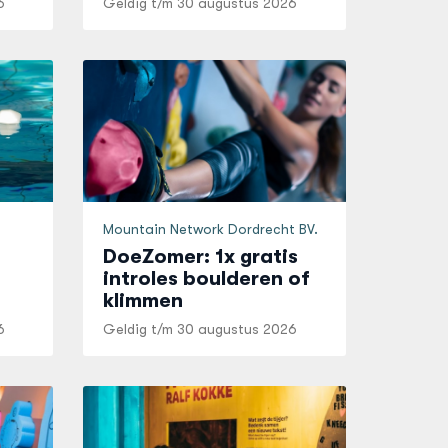
6
Geldig t/m
30 augustus 2026
Mountain Network Dordrecht BV.
DoeZomer: 1x gratis
introles boulderen of
klimmen
6
Geldig t/m
30 augustus 2026