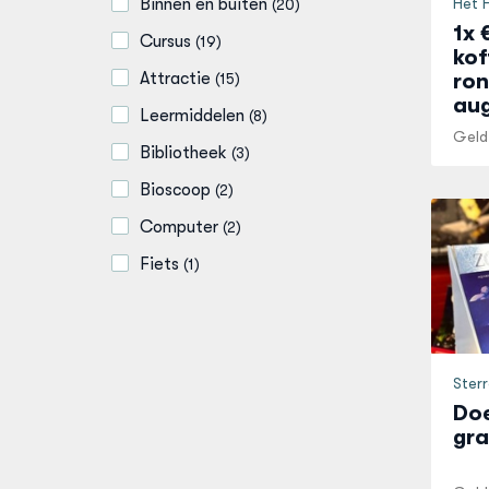
Binnen en buiten
Het 
(
20
)
1x 
Cursus
(
19
)
kof
Attractie
ron
(
15
)
au
Leermiddelen
(
8
)
Geld
Bibliotheek
(
3
)
Bioscoop
(
2
)
Computer
(
2
)
Fiets
(
1
)
Ster
Doe
gra