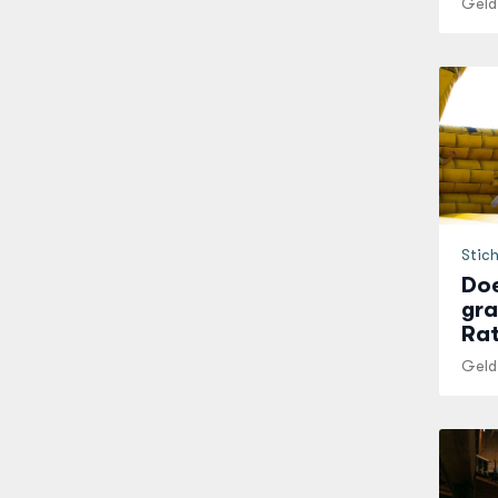
Geld
Stic
Doe
gra
Ra
Geld