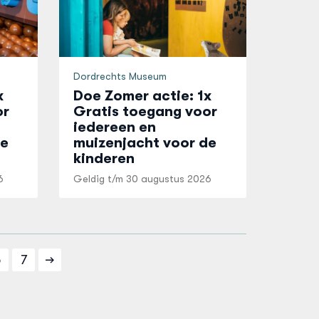
Dordrechts Museum
x
Doe Zomer actie: 1x
or
Gratis toegang voor
iedereen en
de
muizenjacht voor de
kinderen
6
Geldig t/m
30 augustus 2026
6
7