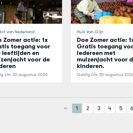
Hof van Nederland
Huis Van Gijn
 Zomer actie: 1x
Doe Zomer actie: 1
tis toegang voor
Gratis toegang vo
e leeftijden en
iedereen met
zenjacht voor de
muizenjacht voor 
deren
kinderen.
ig t/m
30 augustus 2026
Geldig t/m
30 augustus 202
1
2
3
4
5