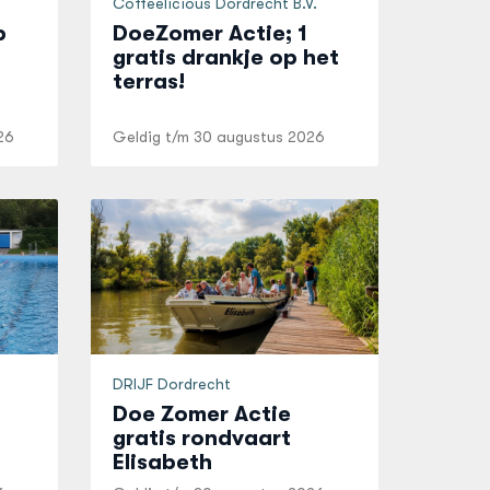
Coffeelicious Dordrecht B.V.
p
DoeZomer Actie; 1
gratis drankje op het
terras!
26
Geldig t/m
30 augustus 2026
DRIJF Dordrecht
Doe Zomer Actie
gratis rondvaart
Elisabeth