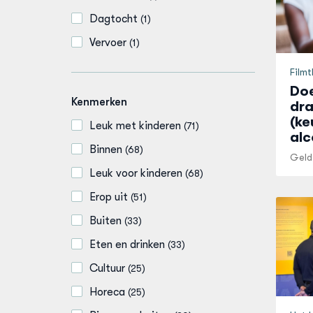
Dagtocht
(
1
)
Vervoer
(
1
)
Film
Doe
Kenmerken
dra
(ke
Leuk met kinderen
(
71
)
alc
Binnen
(
68
)
Geld
Leuk voor kinderen
(
68
)
Erop uit
(
51
)
Buiten
(
33
)
Eten en drinken
(
33
)
Cultuur
(
25
)
Horeca
(
25
)