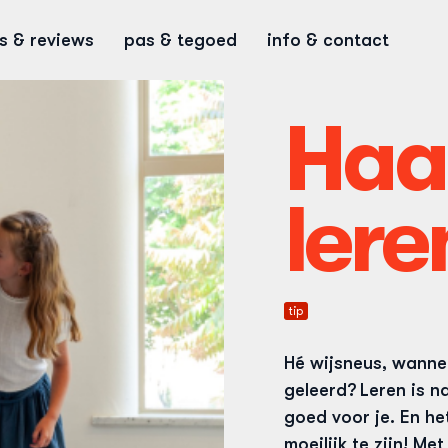
ps & reviews
pas & tegoed
info & contact
Haal
lere
tip
Hé wijsneus, wannee
geleerd?
Leren is n
goed voor je. En he
moeilijk te zijn! Me