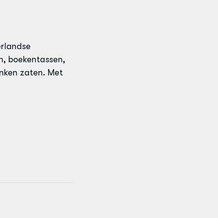
erlandse
en, boekentassen,
anken zaten. Met