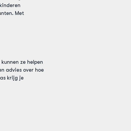
 kinderen
ten. ​​Met
A kunnen ze helpen
en advies over hoe
s krijg je