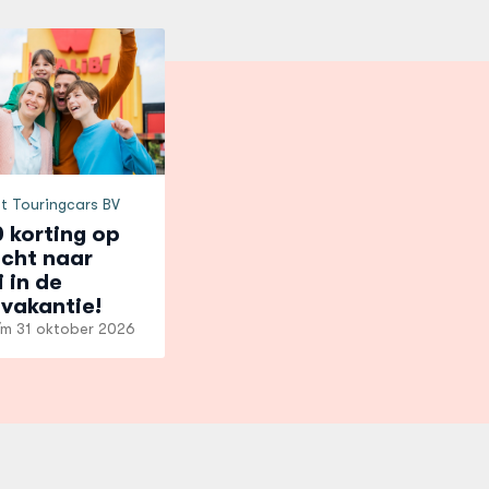
et Touringcars BV
0 korting op
cht naar
 in de
tvakantie!
t/m
31 oktober 2026