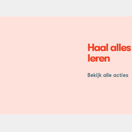
d
p
o
f
Haal alles
leren
Bekijk alle acties