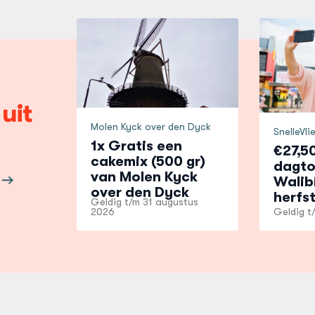
eze
deze
agina
pagina
p
op
acebook
facebook
 uit
Molen Kyck over den Dyck
SnelleVli
1x Gratis een
€27,5
cakemix (500 gr)
dagto
van Molen Kyck
Walibi
over den Dyck
herfs
Geldig t/m
31 augustus
2026
Geldig 