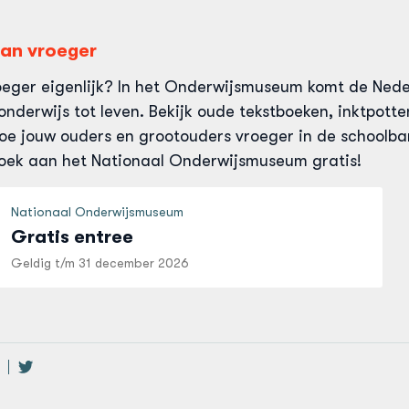
van vroeger
oeger eigenlijk? In het Onderwijsmuseum komt de Ned
nderwijs tot leven. Bekijk oude tekstboeken, inktpott
hoe jouw ouders en grootouders vroeger in de schoolb
zoek aan het Nationaal Onderwijsmuseum gratis!
Nationaal Onderwijsmuseum
Gratis entree
Geldig t/m
31 december 2026
el
Deel