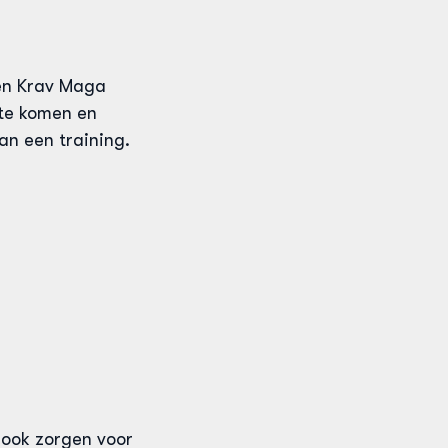
een Krav Maga
 te komen en
an een training.
n ook zorgen voor