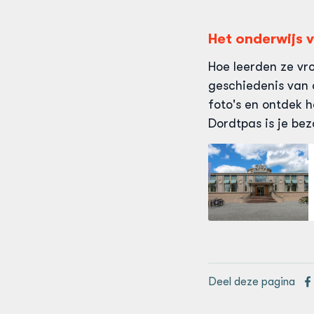
Het onderwijs 
Hoe leerden ze vr
geschiedenis van o
foto's en ontdek 
Dordtpas is je be
Deel deze pagina
De