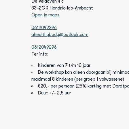
De Veldoven 4 c
3342GR Hendrik-Ido-Ambacht
Open in maps
0612049296
ahealthybody@outlook.com
0612049296
Ter info:
Kinderen van 7 t/m 12 jaar
De workshop kan alleen doorgaan bij minimaa
maximaal 8 kinderen (per groep 1 volwassene)
€20,- per persoon (25% korting met Dordtp
Duur: +/- 2,5 uur