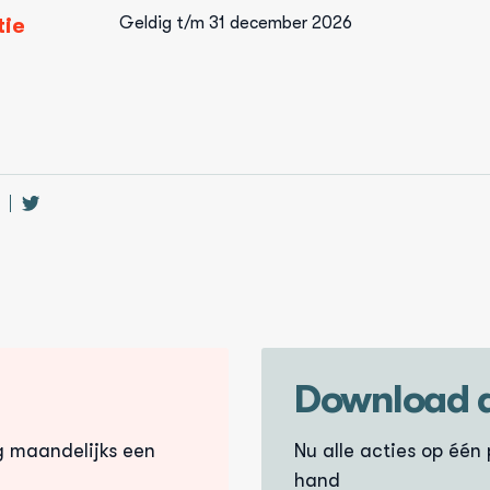
tie
Geldig t/m 31 december 2026
el
Deel
eze
deze
agina
pagina
p
op
acebook
facebook
Download 
g maandelijks een
Nu alle acties op één p
hand