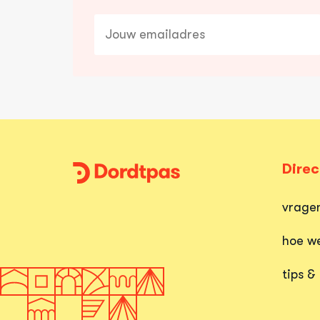
E-
mailadres
Direc
Dordtpas
Home
vrage
hoe we
tips &