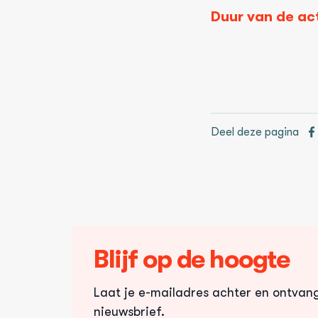
Duur van de ac
Deel deze pagina
De
d
p
o
f
Blijf op de hoogte
Laat je e-mailadres achter en ontvan
nieuwsbrief.