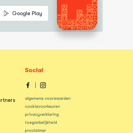
Google Play
Social
Dordtpas
Dordtpas
algemene voorwaarden
op
op
rtners
cookievoorkeuren
facebook
instagram
privacyverklaring
toegankelijkheid
proclaimer